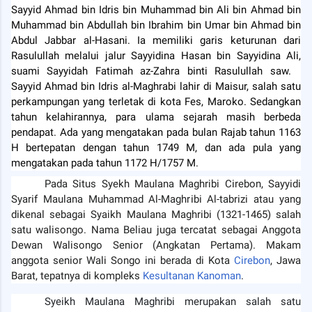
Sayyid Ahmad bin Idris bin Muhammad bin Ali bin Ahmad bin
Muhammad bin Abdullah bin Ibrahim bin Umar bin Ahmad bin
Abdul Jabbar al-Hasani. Ia memiliki garis keturunan dari
Rasulullah melalui jalur Sayyidina Hasan bin Sayyidina Ali,
suami Sayyidah Fatimah az-Zahra binti Rasulullah saw.
Sayyid Ahmad bin Idris al-Maghrabi lahir di Maisur, salah satu
perkampungan yang terletak di kota Fes, Maroko. Sedangkan
tahun kelahirannya, para ulama sejarah masih berbeda
pendapat. Ada yang mengatakan pada bulan Rajab tahun 1163
H bertepatan dengan tahun 1749 M, dan ada pula yang
mengatakan pada tahun 1172 H/1757 M.
Pada Situs Syekh Maulana Maghribi Cirebon, Sayyidi
Syarif Maulana Muhammad Al-Maghribi Al-tabrizi atau yang
dikenal sebagai Syaikh Maulana Maghribi (1321-1465) salah
satu walisongo. Nama Beliau juga tercatat sebagai Anggota
Dewan Walisongo Senior (Angkatan Pertama). Makam
anggota senior Wali Songo ini berada di Kota
Cirebon
, Jawa
Barat, tepatnya di kompleks
Kesultanan Kanoman
.
Syeikh Maulana Maghribi merupakan salah satu