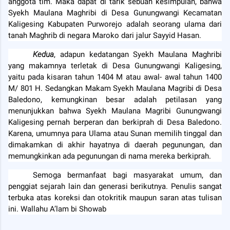
anggota tim. Maka dapat di tarik sebuah kesimpulan, bahwa
Syekh Maulana Maghribi di Desa Gunungwangi Kecamatan
Kaligesing Kabupaten Purworejo adalah seorang ulama dari
tanah Maghrib di negara Maroko dari jalur Sayyid Hasan.
Kedua
, adapun kedatangan Syekh Maulana Maghribi
yang makamnya terletak di Desa Gunungwangi Kaligesing,
yaitu pada kisaran tahun 1404 M atau awal- awal tahun 1400
M/ 801 H. Sedangkan Makam Syekh Maulana Magribi di Desa
Baledono, kemungkinan besar adalah petilasan yang
menunjukkan bahwa Syekh Maulana Magribi Gunungwangi
Kaligesing pernah berperan dan berkiprah di Desa Baledono.
Karena, umumnya para Ulama atau Sunan memilih tinggal dan
dimakamkan di akhir hayatnya di daerah pegunungan, dan
memungkinkan ada pegunungan di nama mereka berkiprah.
Semoga bermanfaat bagi masyarakat umum, dan
penggiat sejarah lain dan generasi berikutnya. Penulis sangat
terbuka atas koreksi dan otokritik maupun saran atas tulisan
ini. Wallahu A’lam bi Showab