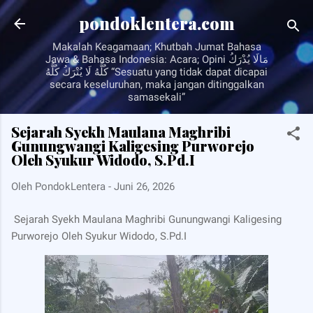
Langsung ke konten utama
pondoklentera.com
Makalah Keagamaan; Khutbah Jumat Bahasa
Jawa & Bahasa Indonesia: Acara; Opini مَالَا يُدْرَكُ
كُلُّهُ لَا يُتْرَكُ كُلُّهُ “Sesuatu yang tidak dapat dicapai
secara keseluruhan, maka jangan ditinggalkan
samasekali”
Sejarah Syekh Maulana Maghribi
Gunungwangi Kaligesing Purworejo
Oleh Syukur Widodo, S.Pd.I
Oleh
PondokLentera
-
Juni 26, 2026
Sejarah Syekh Maulana Maghribi Gunungwangi Kaligesing
Purworejo Oleh Syukur Widodo, S.Pd.I