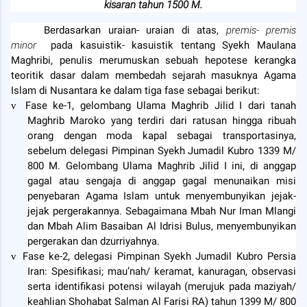
kisaran tahun 1500 M.
Berdasarkan uraian- uraian di atas,
premis- premis
minor
pada kasuistik- kasuistik tentang Syekh Maulana
Maghribi, penulis merumuskan sebuah hepotese kerangka
teoritik dasar dalam membedah sejarah masuknya Agama
Islam di Nusantara ke dalam tiga fase sebagai berikut:
Fase ke-1, gelombang Ulama Maghrib Jilid I dari tanah
v
Maghrib Maroko yang terdiri dari ratusan hingga ribuah
orang dengan moda kapal sebagai transportasinya,
sebelum delegasi Pimpinan Syekh Jumadil Kubro 1339 M/
800 M. Gelombang Ulama Maghrib Jilid I ini, di anggap
gagal atau sengaja di anggap gagal menunaikan misi
penyebaran Agama Islam untuk menyembunyikan jejak-
jejak pergerakannya. Sebagaimana Mbah Nur Iman Mlangi
dan Mbah Alim Basaiban Al Idrisi Bulus, menyembunyikan
pergerakan dan dzurriyahnya.
Fase ke-2, delegasi Pimpinan Syekh Jumadil Kubro Persia
v
Iran: Spesifikasi; mau’nah/ keramat, kanuragan, observasi
serta identifikasi potensi wilayah (merujuk pada maziyah/
keahlian Shohabat Salman Al Farisi RA) tahun 1399 M/ 800