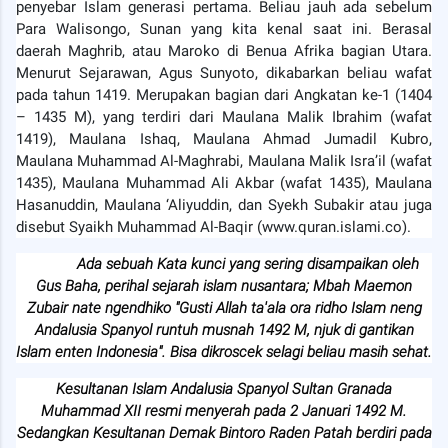
penyebar Islam generasi pertama. Beliau jauh ada sebelum
Para Walisongo, Sunan yang kita kenal saat ini. Berasal
daerah Maghrib, atau Maroko di Benua Afrika bagian Utara.
Menurut Sejarawan, Agus Sunyoto, dikabarkan beliau wafat
pada tahun 1419. Merupakan bagian dari Angkatan ke-1 (1404
– 1435 M), yang terdiri dari Maulana Malik Ibrahim (wafat
1419), Maulana Ishaq, Maulana Ahmad Jumadil Kubro,
Maulana Muhammad Al-Maghrabi, Maulana Malik Isra’il (wafat
1435), Maulana Muhammad Ali Akbar (wafat 1435), Maulana
Hasanuddin, Maulana ‘Aliyuddin, dan Syekh Subakir atau juga
disebut Syaikh Muhammad Al-Baqir (www.quran.islami.co).
Ada sebuah Kata kunci yang sering disampaikan oleh
Gus Baha, perihal sejarah islam nusantara; Mbah Maemon
Zubair nate ngendhiko "Gusti Allah ta'ala ora ridho Islam neng
Andalusia Spanyol runtuh musnah 1492 M, njuk di gantikan
Islam enten Indonesia". Bisa dikroscek selagi beliau masih sehat.
Kesultanan Islam Andalusia Spanyol Sultan Granada
Muhammad XII resmi menyerah pada 2 Januari 1492 M.
Sedangkan Kesultanan Demak Bintoro Raden Patah berdiri pada