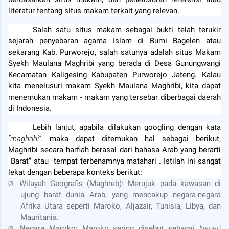
literatur tentang situs makam terkait yang relevan.
Salah satu situs makam sebagai bukti telah terukir
sejarah penyebaran agama Islam di Bumi Bagelen atau
sekarang Kab. Purworejo, salah satunya adalah situs Makam
Syekh Maulana Maghribi yang berada di Desa Gunungwangi
Kecamatan Kaligesing Kabupaten Purworejo Jateng. Kalau
kita menelusuri makam Syekh Maulana Maghribi, kita dapat
menemukan makam - makam yang tersebar diberbagai daerah
di Indonesia.
Lebih lanjut, apabila dilakukan googling dengan kata
“maghribi”,
maka dapat ditemukan hal sebagai berikut;
Maghribi secara harfiah berasal dari bahasa Arab yang berarti
"Barat" atau "tempat terbenamnya matahari". Istilah ini sangat
lekat dengan beberapa konteks berikut:
Wilayah Geografis (Maghreb): Merujuk pada kawasan di
Ø
ujung barat dunia Arab, yang mencakup negara-negara
Afrika Utara seperti Maroko, Aljazair, Tunisia, Libya, dan
Mauritania.
Negara Maroko: Maroko sering disebut sebagai
Negeri
Ø