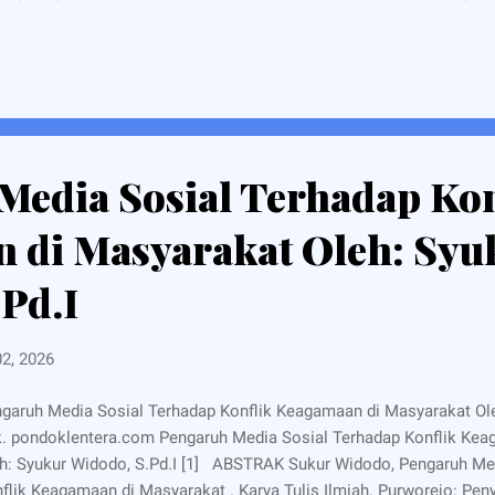
di tinggalkan, ketika panggilan Jihad Fisabilillah yang di Gaungkan 
 berbondong - bondong satu tujuan datang ke bumi Tembakau Par
el dewa, tidak masuk akal jauh dari rasionalitas. Ribuan orang yang
bambu. Entah apapun jenis bambu itu; bambu ...
Media Sosial Terhadap Kon
 di Masyarakat Oleh: Syu
Pd.I
02, 2026
garuh Media Sosial Terhadap Konflik Keagamaan di Masyarakat Ole
. pondoklentera.com Pengaruh Media Sosial Terhadap Konflik Ke
h: Syukur Widodo, S.Pd.I [1] ABSTRAK Sukur Widodo, Pengaruh Me
flik Keagamaan di Masyarakat . Karya Tulis Ilmiah. Purworejo: Pen