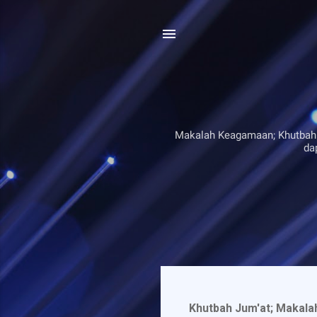
Makalah Keagamaan; Khutbah Jumat Bahasa Jawa & Bah
da
P
o
Khutbah Jum'at; Makalah