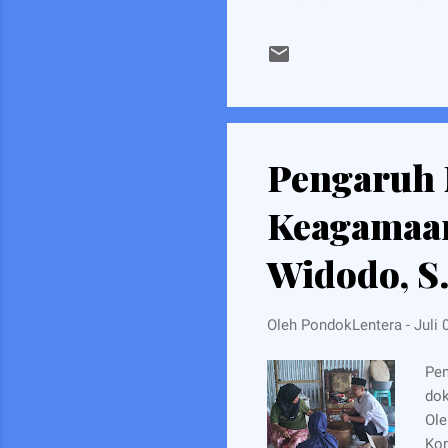
tiada gentar, keluarga pun 
Tebuireng. Ribuan orang,
ini terasa konyol, halu lev
membawa sebatang tongkat 
Pengaruh 
Keagamaan
Widodo, S.
Oleh
PondokLentera
-
Juli 
Pen
dok
Ole
Kon