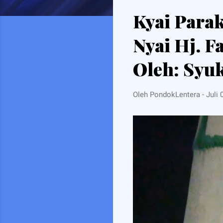
s
Kyai Para
t
i
Nyai Hj. 
n
g
Oleh: Syuk
a
n
Oleh
PondokLentera
-
Juli 