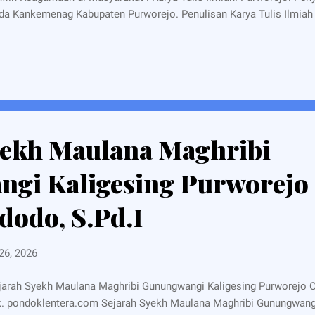
a Kankemenag Kabupaten Purworejo. Penulisan Karya Tulis Ilmiah i
diskripsikan dan menganalisis pengaruh media social terhadap ko
yarakat di wilayah Kabupaten Purworejo. Dengan hasil penelitian i
berikan kontribusi berarti bagi upaya Kementerian Agama khusus
mnya, dalam rangka menciptakan kerukunan antar agama dan ke
uk menjaga NKRI. Penelitian ini merupakan penelitian kualitatif, d
disi masyarakat di lingkungan Kab. Purworejo serta penyebaran ber
bagai m...
yekh Maulana Maghribi
gi Kaligesing Purworejo
dodo, S.Pd.I
26, 2026
arah Syekh Maulana Maghribi Gunungwangi Kaligesing Purworejo Ol
. pondoklentera.com Sejarah Syekh Maulana Maghribi Gunungwang