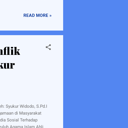
KH. Hasyim Asy'ari
akan Temanggung. Memang
READ MORE »
 datang ke Parakan hanya
flik
kur
h: Syukur Widodo, S.Pd.I
agamaan di Masyarakat
dia Sosial Terhadap
yuluh Agama Islam Ahli