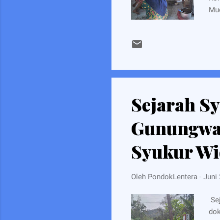
Mud
men
mas
mem
umu
unt
kon
ber
Sejarah S
Gunungwan
Syukur Wi
Oleh
PondokLentera
-
Juni 
Sej
dok