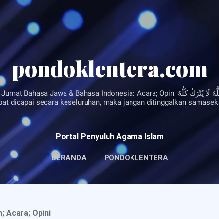
Langsung ke konten utama
pondoklentera.com
asa Indonesia: Acara; Opini مَالَا يُدْرَكُ كُلُّهُ لَا يُتْرَكُ كُلُّهُ “Sesuatu yang tidak
pat dicapai secara keseluruhan, maka jangan ditinggalkan samaseka
Portal Penyuluh Agama Islam
BERANDA
PONDOKLENTERA
; Acara; Opini