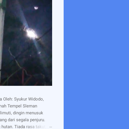
 Oleh: Syukur Widodo,
imah Tempel Sleman
limuti, dingin menusuk
ng dari segala penjuru.
 hutan. Tiada rasa takut,