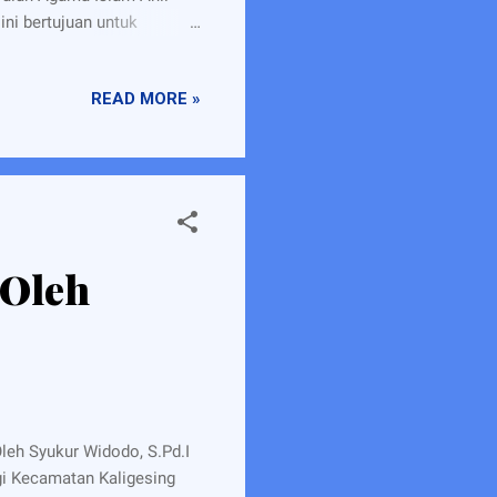
ni bertujuan untuk
nflik keagamaan di
ni diharapkan dapat
READ MORE »
nya dan pemerintah pada
rukunan umat beragama
engan mengambil latar
ita dan informasi di
 Oleh
eh Syukur Widodo, S.Pd.I
i Kecamatan Kaligesing