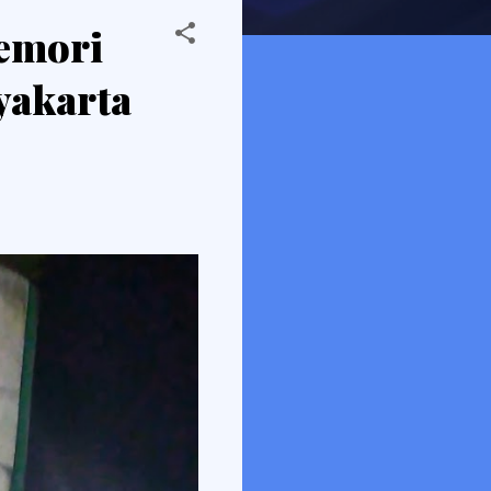
emori
yakarta