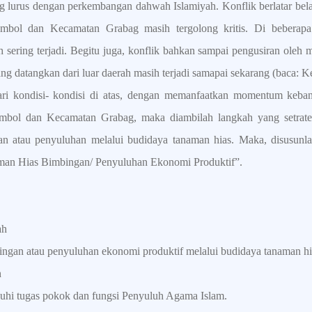
g lurus dengan perkembangan dahwah Islamiyah. Konflik berlatar be
bol dan Kecamatan Grabag masih tergolong kritis. Di beberapa t
sering terjadi. Begitu juga, konflik bahkan sampai pengusiran oleh 
 datangkan dari luar daerah masih terjadi samapai sekarang (baca: Keti
ari kondisi- kondisi di atas, dengan memanfaatkan momentum keba
bol dan Kecamatan Grabag, maka diambilah langkah yang setrateg
n atau penyuluhan melalui budidaya tanaman hias. Maka, disusunla
an Hias Bimbingan/ Penyuluhan Ekonomi Produktif”.
ah
ngan atau penyuluhan ekonomi produktif melalui budidaya tanaman hi
n
i tugas pokok dan fungsi Penyuluh Agama Islam.