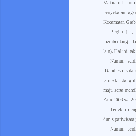
Mataram Islam d
penyebaran aga
Kecamatan Graba
Begitu jua,
membentang jala
lain). Hal ini, 
Namun, seiri
Dandles disula
tambak udang di
maju serta memi
Zain 2008 s/d 20
Terlebih den
dunis pariwisat
Namun, peni