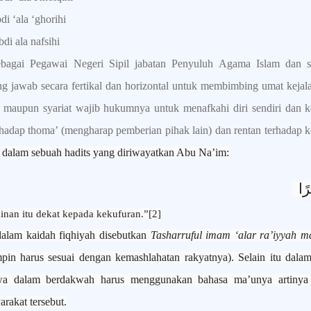
i ‘ala ‘ghorihi
di ala nafsihi
ebagai Pegawai Negeri Sipil jabatan Penyuluh Agama Islam dan 
ng jawab secara fertikal dan horizontal untuk membimbing umat kejal
 maupun syariat wajib hukumnya untuk menafkahi diri sendiri dan ke
rhadap thoma’ (mengharap pemberian pihak lain) dan rentan terhadap
W
dalam sebuah hadits yang diriwayatkan Abu Na’im:
رًا
inan itu dekat kepada kekufuran.”
[2]
dalam kaidah fiqhiyah disebutkan
Tasharruful imam ‘alar ra’iyyah m
pin harus sesuai dengan kemashlahatan rakyatnya). Selain itu dal
wa dalam berdakwah harus menggunakan bahasa ma’unya artinya
arakat tersebut.