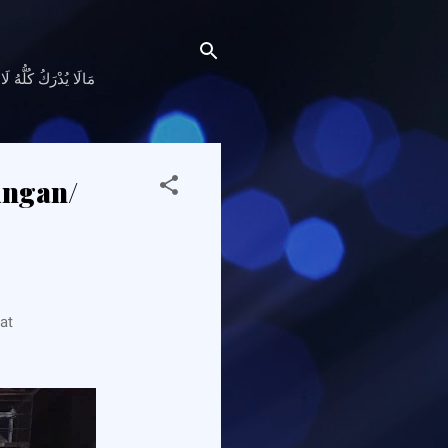
ingan/
at