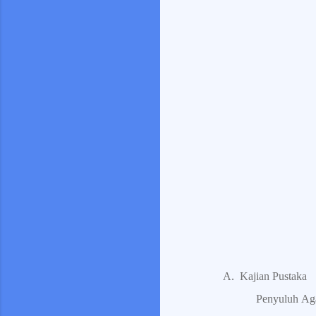
A.
Kajian Pustaka
Penyuluh Aga