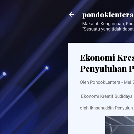
pondoklenter
Makalah Keagamaan; Khutbah Jumat Baha
“Sesuatu yang tidak dapat
Ekonomi Krea
Penyuluhan 
Oleh
PondokLentera
-
Mei 
Ekonomi Kreatif Budiday
oleh Ikhsanuddin Penyulu