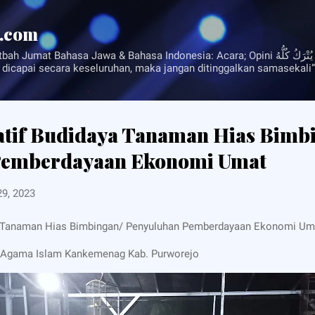
Langsung ke konten utama
a.com
sa Jawa & Bahasa Indonesia: Acara; Opini مَالَا يُدْرَكُ كُلُّهُ لَا يُتْرَكُ كُلُّهُ
 dicapai secara keseluruhan, maka jangan ditinggalkan samasekali”
tif Budidaya Tanaman Hias Bimb
Pemberdayaan Ekonomi Umat
29, 2023
a Tanaman Hias Bimbingan/ Penyuluhan Pemberdayaan Ekonomi Um
h Agama Islam Kankemenag Kab. Purworejo