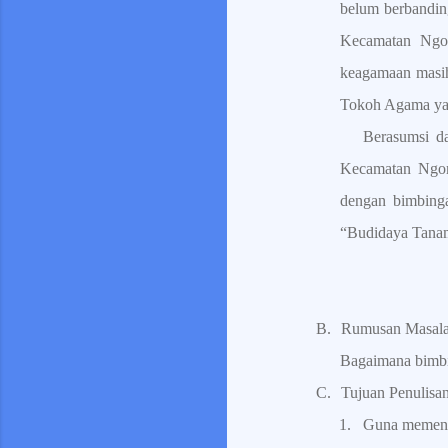
belum berbandin
Kecamatan Ngom
keagamaan masih 
Tokoh Agama yang
Berasumsi d
Kecamatan Ngom
dengan bimbinga
“Budidaya Tanam
B.
Rumusan Masal
Bagaimana bimbi
C.
Tujuan Penulisa
1.
Guna memenuh