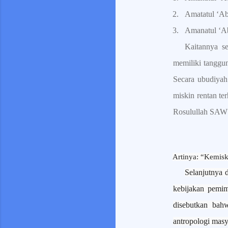
2.
Amatatul ‘Abd
3.
Amanatul ‘Ab
Kaitannya s
memiliki tanggu
Secara ubudiyah
miskin rentan te
Rosulullah SA
Artinya: “Kemisk
Selanjutnya 
kebijakan pemim
disebutkan bah
antropologi masy