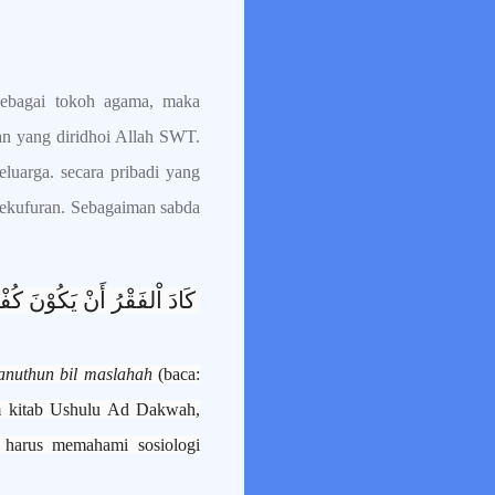
sebagai tokoh agama, maka
an yang diridhoi Allah SWT.
luarga. secara pribadi yang
 kekufuran. Sebagaiman sabda
كَادَ اْلفَقْرُ أَنْ يَكُوْنَ كُفْ
anuthun bil maslahah
(baca:
am kitab Ushulu Ad Dakwah,
 harus memahami sosiologi