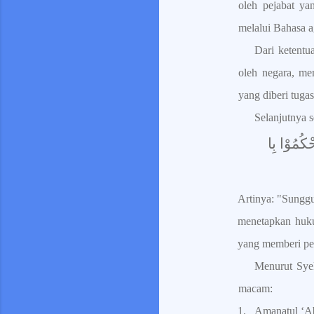
oleh pejabat y
melalui Bahasa 
Dari ketentu
oleh negara, me
yang diberi tug
Selanjutnya 
ْكُمُوْا بِا
Artinya: "Sungg
menetapkan huku
yang memberi pe
Menurut Syek
macam:
1.
Amanatul ‘Ab