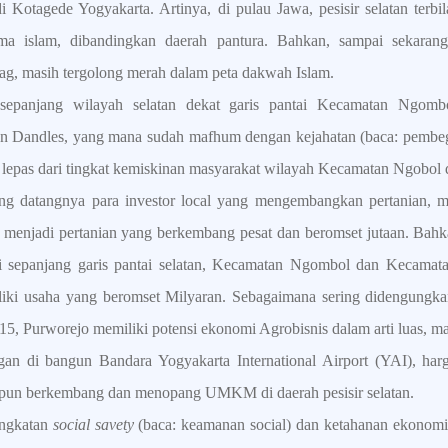
i Kotagede Yogyakarta. Artinya, di pulau Jawa, pesisir selatan terb
ma islam, dibandingkan daerah pantura. Bahkan, sampai sekar
g, masih tergolong merah dalam peta dakwah Islam.
 sepanjang wilayah selatan dekat garis pantai Kecamatan Ngo
n Dandles, yang mana sudah mafhum dengan kejahatan (baca: pembegal
tak lepas dari tingkat kemiskinan masyarakat wilayah Kecamatan Ngobo
ng datangnya para investor local yang mengembangkan pertanian, m
p menjadi pertanian yang berkembang pesat dan beromset jutaan. Ba
 sepanjang garis pantai selatan, Kecamatan Ngombol dan Kecamat
liki usaha yang beromset Milyaran. Sebagaimana sering didengungk
15, Purworejo memiliki potensi ekonomi Agrobisnis dalam arti luas, ma
gan di bangun Bandara Yogyakarta International Airport (YAI), ha
a pun berkembang dan menopang UMKM di daerah pesisir selatan.
ngkatan
social savety
(baca: keamanan social) dan ketahanan ekonomi y