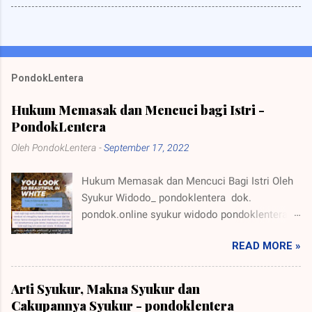
PondokLentera
Hukum Memasak dan Mencuci bagi Istri -
PondokLentera
Oleh
PondokLentera
-
September 17, 2022
Hukum Memasak dan Mencuci Bagi Istri Oleh
Syukur Widodo_ pondoklentera dok.
pondok.online syukur widodo pondoklentera_
Setelah menikah lelaki dan perempuan menjadi
READ MORE »
suami istri. Maka setelah menjadi suami istri
keduanya memiliki tugas dan kewajiban yang
menjadi tanggungjawab masing- masing.
Arti Syukur, Makna Syukur dan
Kewajiban Suami 1. Mahar 2. Nafaqoh 3.
Cakupannya Syukur - pondoklentera